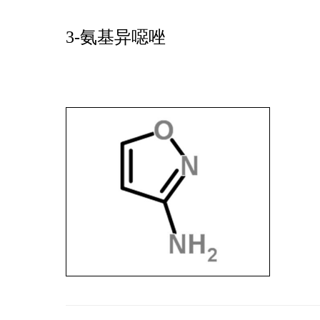
3-氨基异噁唑